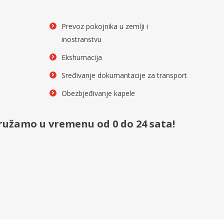
Prevoz pokojnika u zemlji i
inostranstvu
Ekshumacija
Sređivanje dokumantacije za transport
Obezbjeđivanje kapele
ružamo u vremenu od 0 do 24 sata!