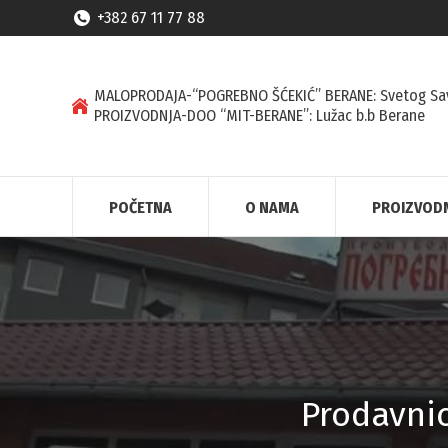
+382 67 11 77 88
MALOPRODAJA-“POGREBNO ŠĆEKIĆ” BERANE: Svetog Sa
PROIZVODNJA-DOO “MIT-BERANE”: Lužac b.b Berane
POČETNA
O NAMA
PROIZVOD
Prodavni