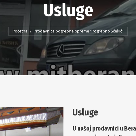
Usluge
You are here:
Početna
Prodavnica pogrebne opreme “Pogrebno Šćekić”
Usluge
U našoj prodavnici u Ber