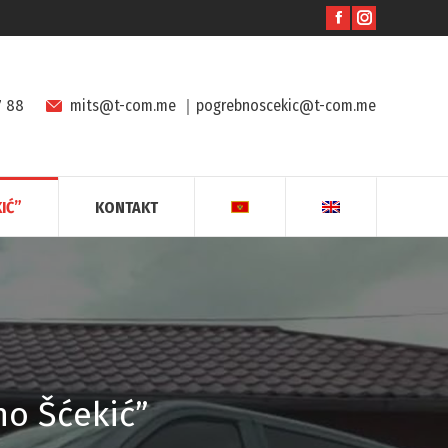
7 88
mits@t-com.me
｜
pogrebnoscekic@t-com.me
IĆ”
KONTAKT
o Šćekić”