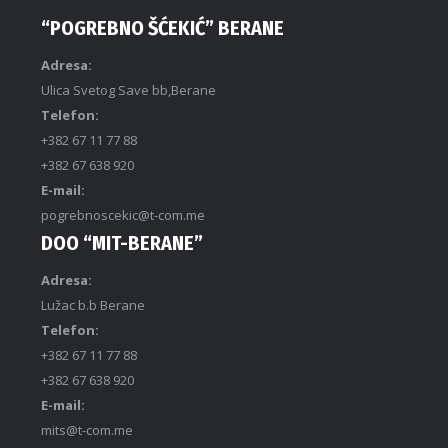
“POGREBNO ŠĆEKIĆ” BERANE
Adresa:
Ulica Svetog Save bb,Berane
Telefon:
+382 67 11 77 88
+382 67 638 920
E-mail:
pogrebnoscekic@t-com.me
DOO “MIT-BERANE”
Adresa:
Lužac b.b Berane
Telefon:
+382 67 11 77 88
+382 67 638 920
E-mail:
mits@t-com.me