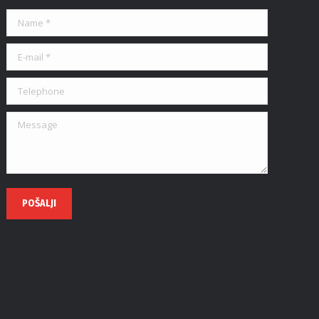
Name *
E-mail *
Telephone
Message
POŠALJI