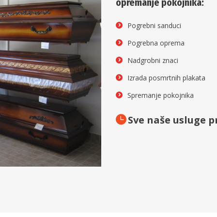
opremanje pokojnika:
Pogrebni sanduci
Pogrebna oprema
Nadgrobni znaci
Izrada posmrtnih plakata
Spremanje pokojnika
Sve naše usluge p