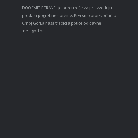
DOO “MIT-BERANE” je preduzeće za proizvodnju i
prodaju pogrebne opreme. Prvi smo proizvođači u
Crnoj Gori,a naša tradicija potiče od davne
1951.godine.