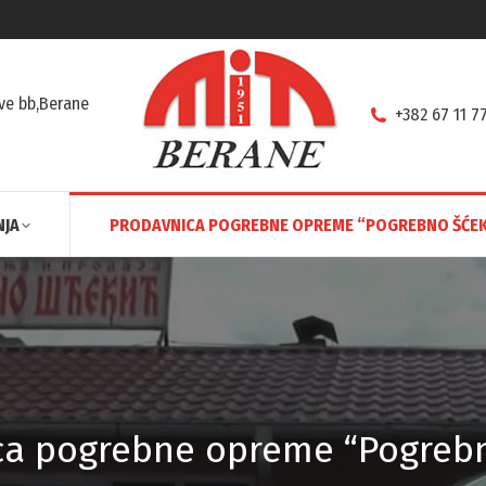
ve bb,Berane
+382 67 11 7
NJA
PRODAVNICA POGREBNE OPREME “POGREBNO ŠĆEK
ca pogrebne opreme “Pogrebn