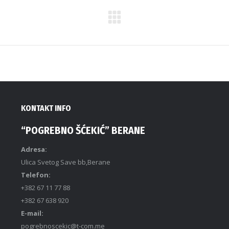
KONTAKT INFO
“POGREBNO ŠĆEKIĆ” BERANE
Adresa:
Ulica Svetog Save bb,Berane
Telefon:
+382 67 11 77 88
+382 67 638 920
E-mail:
pogrebnoscekic@t-com.me