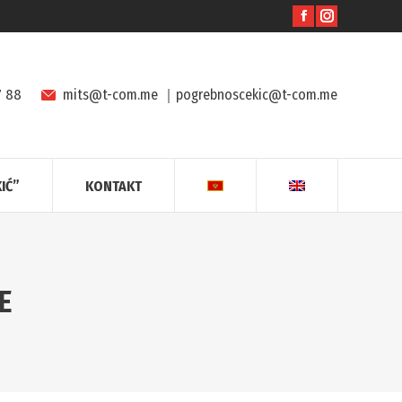
7 88
mits@t-com.me
｜
pogrebnoscekic@t-com.me
IĆ”
KONTAKT
E