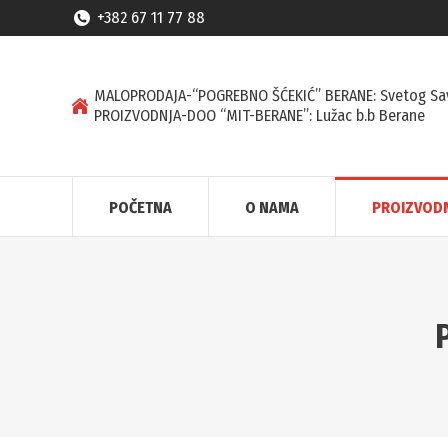
+382 67 11 77 88
MALOPRODAJA-“POGREBNO ŠĆEKIĆ” BERANE: Svetog Sa
PROIZVODNJA-DOO “MIT-BERANE”: Lužac b.b Berane
POČETNA
O NAMA
PROIZVOD