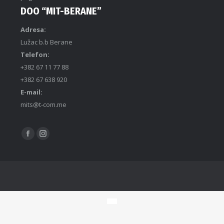
DOO “MIT-BERANE”
Adresa:
Lužac b.b Berane
Telefon:
+382 67 11 77 88
+382 67 638 920
E-mail:
mits@t-com.me
Find us on: