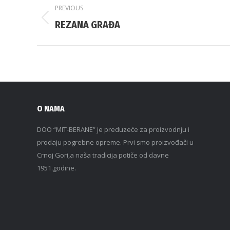
PREVIOUS
REZANA GRAĐA
O NAMA
DOO “MIT-BERANE” je preduzeće za proizvodnju i
prodaju pogrebne opreme. Prvi smo proizvođači u
Crnoj Gori,a naša tradicija potiče od davne
1951.godine.