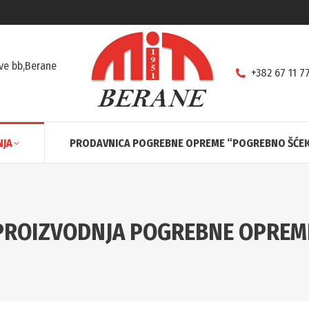
ve bb,Berane
+382 67 11 7
NJA
PRODAVNICA POGREBNE OPREME “POGREBNO ŠĆEK
PROIZVODNJA POGREBNE OPREM