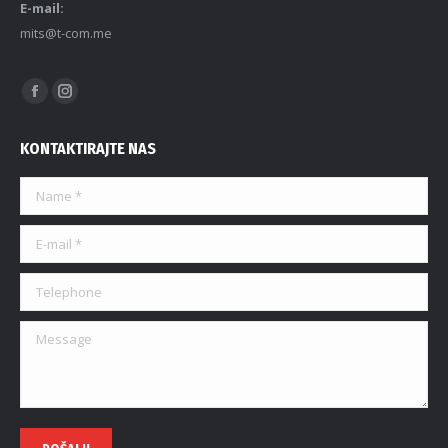
E-mail:
mits@t-com.me
Find us on:
KONTAKTIRAJTE NAS
Name *
E-mail *
Telephone
Message