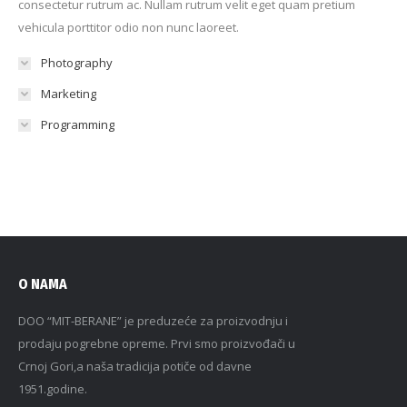
consectetur rutrum ac. Nullam rutrum velit eget quam pretium
vehicula porttitor odio non nunc laoreet.
Photography
Marketing
Programming
O NAMA
DOO “MIT-BERANE” je preduzeće za proizvodnju i
prodaju pogrebne opreme. Prvi smo proizvođači u
Crnoj Gori,a naša tradicija potiče od davne
1951.godine.