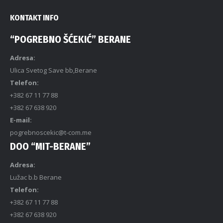
KONTAKT INFO
“POGREBNO ŠĆEKIĆ” BERANE
Adresa:
Ulica Svetog Save bb,Berane
Telefon:
+382 67 11 77 88
+382 67 638 920
E-mail:
pogrebnoscekic@t-com.me
DOO “MIT-BERANE”
Adresa:
Lužac b.b Berane
Telefon:
+382 67 11 77 88
+382 67 638 920