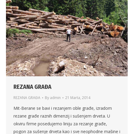
REZANA GRAĐA
REZANA GRAĐA
By
admin
21 Marta, 2014
Mit-Berane se bavi i rezanjem oble građe, izradom
rezane građe raznih dimenzij i sušenjem drveta. U
okviru firme posedujemo liniju za rezanje građe,
pogon za sušenje drveta kao i sve neophodne mašine i