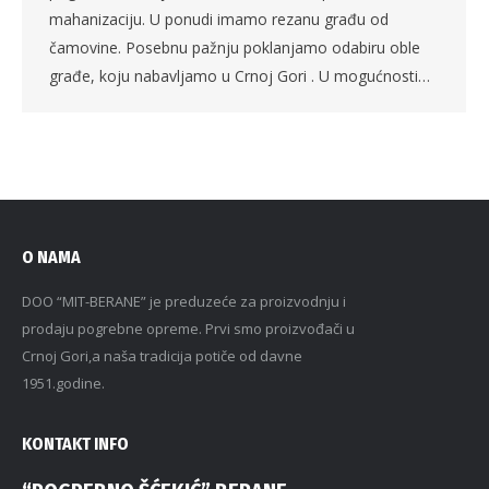
mahanizaciju. U ponudi imamo rezanu građu od
čamovine. Posebnu pažnju poklanjamo odabiru oble
građe, koju nabavljamo u Crnoj Gori . U mogućnosti…
O NAMA
DOO “MIT-BERANE” je preduzeće za proizvodnju i
prodaju pogrebne opreme. Prvi smo proizvođači u
Crnoj Gori,a naša tradicija potiče od davne
1951.godine.
KONTAKT INFO