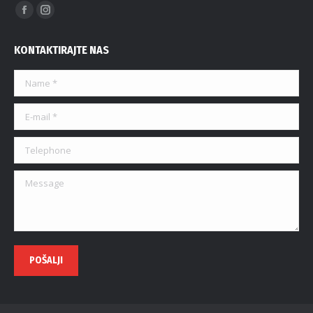
Find us on:
KONTAKTIRAJTE NAS
Name *
E-mail *
Telephone
Message
POŠALJI