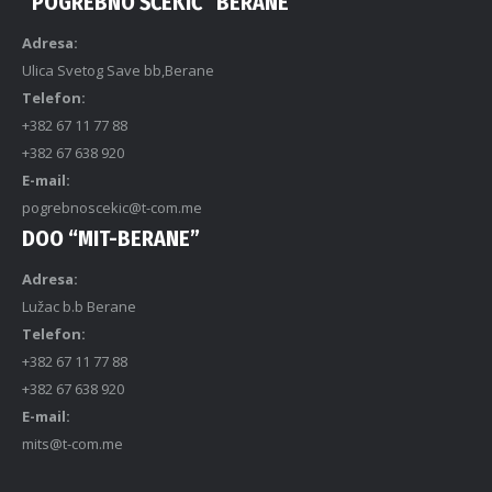
“POGREBNO ŠĆEKIĆ” BERANE
Adresa:
Ulica Svetog Save bb,Berane
Telefon:
+382 67 11 77 88
+382 67 638 920
E-mail:
pogrebnoscekic@t-com.me
DOO “MIT-BERANE”
Adresa:
Lužac b.b Berane
Telefon:
+382 67 11 77 88
+382 67 638 920
E-mail:
mits@t-com.me