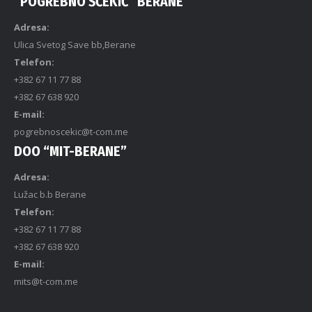
“POGREBNO ŠĆEKIĆ” BERANE
Adresa:
Ulica Svetog Save bb,Berane
Telefon:
+382 67 11 77 88
+382 67 638 920
E-mail:
pogrebnoscekic@t-com.me
DOO “MIT-BERANE”
Adresa:
Lužac b.b Berane
Telefon:
+382 67 11 77 88
+382 67 638 920
E-mail:
mits@t-com.me