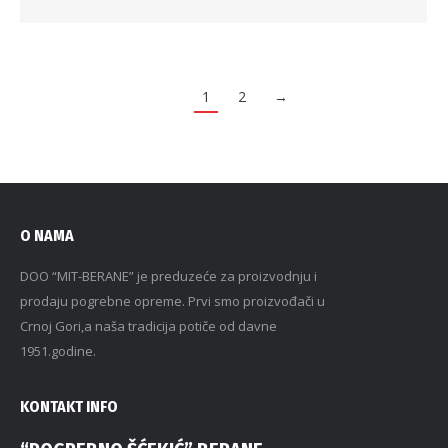
1
2
→
O NAMA
DOO “MIT-BERANE” je preduzeće za proizvodnju i
prodaju pogrebne opreme. Prvi smo proizvođači u
Crnoj Gori,a naša tradicija potiče od davne
1951.godine.
KONTAKT INFO