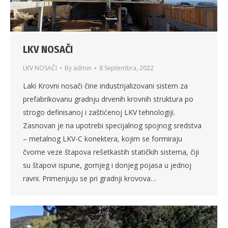
LKV NOSAČI
LKV NOSAČI
By
admin
8 Septembra, 2022
Laki Krovni nosači čine industrijalizovani sistem za
prefabrikovanu gradnju drvenih krovnih struktura po
strogo definisanoj i zaštićenoj LKV tehnologiji.
Zasnovan je na upotrebi specijalnog spojnog sredstva
– metalnog LKV-C konektera, kojim se formiraju
čvorne veze štapova rešetkastih statičkih sistema, čiji
su štapovi ispune, gornjeg i donjeg pojasa u jednoj
ravni. Primenjuju se pri gradnji krovova…