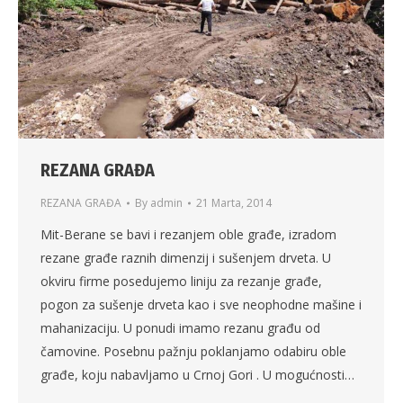
REZANA GRAĐA
REZANA GRAĐA
By
admin
21 Marta, 2014
Mit-Berane se bavi i rezanjem oble građe, izradom
rezane građe raznih dimenzij i sušenjem drveta. U
okviru firme posedujemo liniju za rezanje građe,
pogon za sušenje drveta kao i sve neophodne mašine i
mahanizaciju. U ponudi imamo rezanu građu od
čamovine. Posebnu pažnju poklanjamo odabiru oble
građe, koju nabavljamo u Crnoj Gori . U mogućnosti…