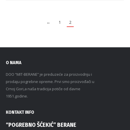
←
1
2
O NAMA
DOO “MIT-BERANE” je preduzeće za proizvodnju i
prodaju pogrebne opreme. Prvi smo proizvođači u
Crnoj Gori,a naša tradicija potiče od davne
1951.godine.
KONTAKT INFO
“POGREBNO ŠĆEKIĆ” BERANE