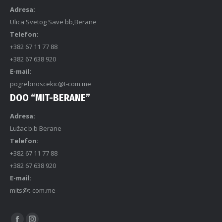
Adresa:
Ulica Svetog Save bb,Berane
Telefon:
+382 67 11 77 88
+382 67 638 920
E-mail:
pogrebnoscekic@t-com.me
DOO “MIT-BERANE”
Adresa:
Lužac b.b Berane
Telefon:
+382 67 11 77 88
+382 67 638 920
E-mail:
mits@t-com.me
Find us on: